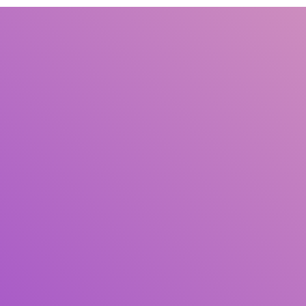
Judul
Pengarang
Subjek
ISBN/ISSN
Tipe Koleksi
Lokasi
GMD