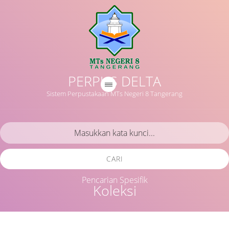
PERPUS DELTA
Sistem Perpustakaan MTs Negeri 8 Tangerang
CARI
Pencarian Spesifik
Koleksi