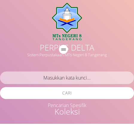
PERPUS DELTA
Sistem Perpustakaan MTs Negeri 8 Tangerang
CARI
Pencarian Spesifik
Koleksi