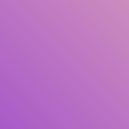
Judul
Pengarang
Subjek
ISBN/ISSN
Tipe Koleksi
Lokasi
GMD