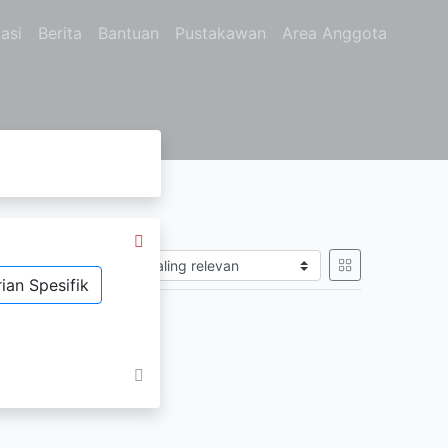
asi
Berita
Bantuan
Pustakawan
Area Anggota
Sort by
ian Spesifik
 kembali