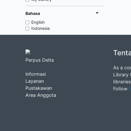
Bahasa
English
Indonesia
Tent
Perpus Delta
As a co
Informasi
Library
Layanan
librarie
Pustakawan
Follow
t
Area Anggota