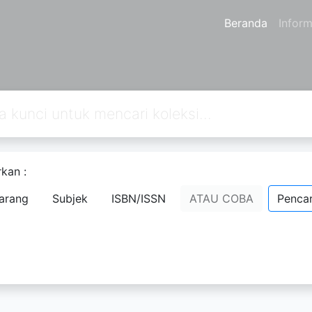
Beranda
Inform
kan :
an
0
dari pencarian Anda melalui kata kunci:
callnumber=3
arang
Subjek
ISBN/ISSN
ATAU COBA
Pencar
Data kosong.
Mohon dicoba