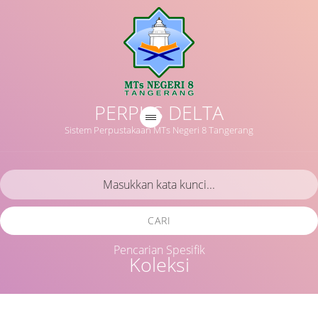
PERPUS DELTA
Sistem Perpustakaan MTs Negeri 8 Tangerang
CARI
Pencarian Spesifik
Koleksi