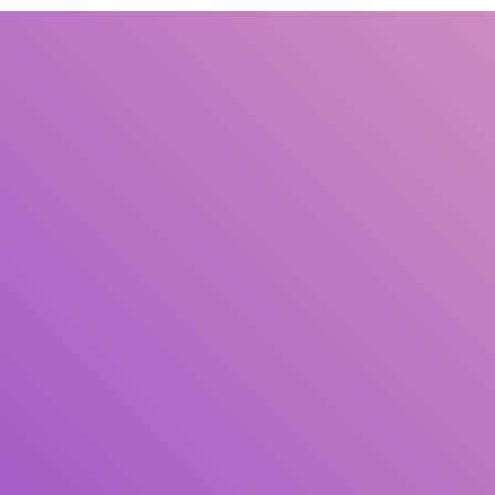
Judul
Pengarang
Subjek
ISBN/ISSN
Tipe Koleksi
Lokasi
GMD