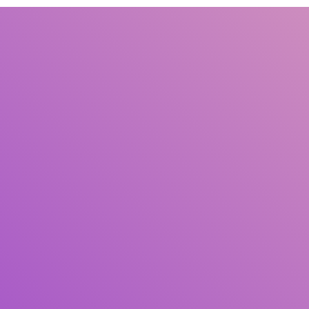
Judul
Pengarang
Subjek
ISBN/ISSN
Tipe Koleksi
Lokasi
GMD