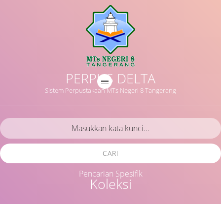
PERPUS DELTA
Sistem Perpustakaan MTs Negeri 8 Tangerang
CARI
Pencarian Spesifik
Koleksi