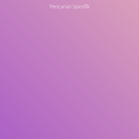
Pencarian Spesifik
Judul
Pengarang
Subjek
ISBN/ISSN
Tipe Koleksi
Lokasi